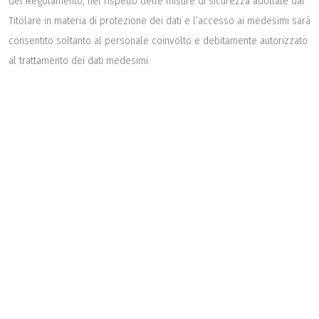
del Regolamento, nel rispetto delle misure di sicurezza adottate dal
Titolare in materia di protezione dei dati e l’accesso ai medesimi sarà
consentito soltanto al personale coinvolto e debitamente autorizzato
al trattamento dei dati medesimi.
I dati del curriculum saranno conservati per un periodo non superiore
a 24 mesi.
8. Diritti dell’interessato
In ogni momento lei potrà esercitare, ai sensi degli artt. 15-22 del
Reg. UE n. 2016/679, il diritto di accedere ai propri dati personali, di
chiederne la rettifica, l'aggiornamento e la cancellazione, se
incompleti, erronei o raccolti in violazione della legge, nonché la
limitazione del trattamento dei dati; revocare il consenso al
trattamento dei dati, proporre un reclamo a un’autorità di controllo;
ottenere la portabilità dei dati, ossia riceverli in un formato
strutturato, di uso comune e leggibile da dispositivo automatico e